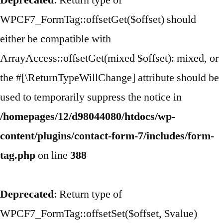
Deprecated
: Return type of
WPCF7_FormTag::offsetGet($offset) should
either be compatible with
ArrayAccess::offsetGet(mixed $offset): mixed, or
the #[\ReturnTypeWillChange] attribute should be
used to temporarily suppress the notice in
/homepages/12/d98044080/htdocs/wp-
content/plugins/contact-form-7/includes/form-
tag.php
on line
388
Deprecated
: Return type of
WPCF7_FormTag::offsetSet($offset, $value)