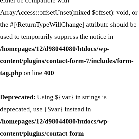
either be compatible with
ArrayAccess::offsetUnset(mixed $offset): void, or
the #[\ReturnTypeWillChange] attribute should be
used to temporarily suppress the notice in
/homepages/12/d98044080/htdocs/wp-
content/plugins/contact-form-7/includes/form-
tag.php
on line
400
Deprecated
: Using ${var} in strings is
deprecated, use {$var} instead in
/homepages/12/d98044080/htdocs/wp-
content/plugins/contact-form-